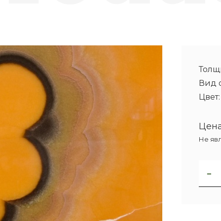
Толщ
Вид 
Цвет
Цена
Не яв