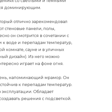
щениях со светлыми и темными
ется доминирующим.
оторый отлично зарекомендовал
ют стеновые панели, полы,
сно он смотрится в сочетании с
 к воде и перепадам температур,
ой комнате, сауне и в уличных
ный дизайн). Из него можно
тересно играет на фоне огня.
мень, напоминающий мрамор. Он
стойчив к перепадам температур.
 эксплуатации. Обладает
создавать решения с подсветкой.