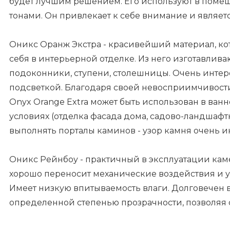
будет лучшим решением. Его используют в поме
тонами. Он привлекает к себе внимание и явля
Оникс Оранж Экстра - красивейший материал, к
себя в интерьерной отделке. Из него изготавлива
подоконники, ступени, столешницы. Очень интере
подсветкой. Благодаря своей невосприимчивости
Onyx Orange Extra может быть использован в ванн
условиях (отделка фасада дома, садово-ландшафт
выполнять порталы каминов - узор камня очень ин
Оникс Рейнбоу - практичный в эксплуатации ка
хорошо переносит механические воздействия и у
Имеет низкую впитываемость влаги. Долговечен в
определенной степенью прозрачности, позволяя 