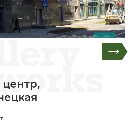
 центр,
нецкая
ит