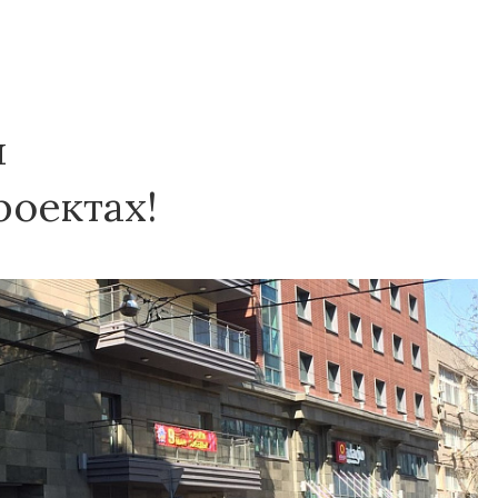
я
оектах!