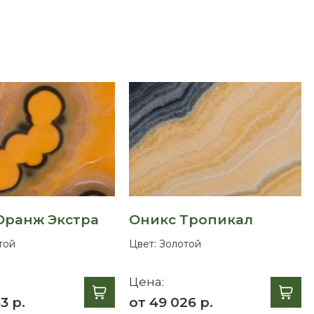
Оранж Экстра
Оникс Тропикал
той
Цвет:
Золотой
Цена:
3 р.
от 49 026 р.