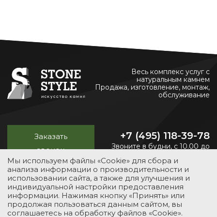
Весь комплекс услуг с
натуральным камнем
Продажа, изготовление, монтаж,
обслуживание
+7 (495) 118-39-78
Заказать
Звоните в будни, с 10.00 до
звонок
20.00
Мы используем файлы «Cookie» для сбора и
анализа информации о производительности и
использовании сайта, а также для улучшения и
индивидуальной настройки предоставления
УСЛУГИ
КАТАЛОГ
ПОРТФОЛИО
О КОМПАНИИ
информации. Нажимая кнопку «Принять» или
продолжая пользоваться данным сайтом, вы
КОНТАКТЫ
соглашаетесь на обработку файлов «Cookie».