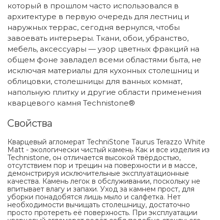
который в прошлом часто использовался в
архитектуре в первую очередь для лестниц и
наружных террас, сегодня вернулся, чтобы
завоевать интерьеры. Ткани, обои, убранство,
мебель, аксессуары — узор цветных фракций на
общем фоне завладел всеми областями быта, не
исключая материалы для кухонных столешниц и
облицовки, столешницы для ванных комнат,
напольную плитку и другие области применения
кварцевого камня Technistone®
Свойства
Кварцевый агломерат TechniStone Taurus Terazzo White
Matt - экологически чистый камень Как и все изделия из
Technistone, он отличается высокой твёрдостью,
отсутствием пор и трещин на поверхности и в массе,
демонстрируя исключительные эксплуатационные
качества. Камень легок в обслуживании, поскольку не
впитывает влагу и запахи. Уход за камнем прост, для
уборки понадобятся лишь мыло и салфетка. Нет
необходимости вычищать столешницу, достаточно
просто протереть её поверхность. При эксплуатации