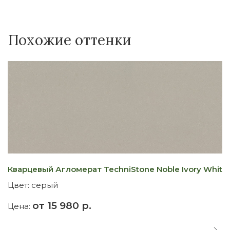
Похожие оттенки
Кварцевый Агломерат TechniStone Noble Ivory White
К
Цвет:
серый
Ц
от 15 980 р.
Цена:
Ц