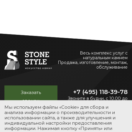
Весь комплекс услуг с
натуральным камнем
Продажа, изготовление, монтаж,
обслуживание
+7 (495) 118-39-78
Заказать
Звоните в будни, с 10.00 до
звонок
20.00
Мы используем файлы «Cookie» для сбора и
анализа информации о производительности и
использовании сайта, а также для улучшения и
индивидуальной настройки предоставления
УСЛУГИ
КАТАЛОГ
ПОРТФОЛИО
О КОМПАНИИ
информации. Нажимая кнопку «Принять» или