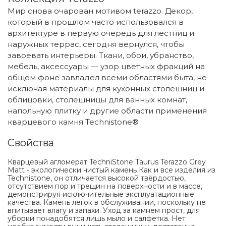
Мир снова очарован мотивом terazzo. Декор,
который в прошлом часто использовался в
архитектуре в первую очередь для лестниц и
наружных террас, сегодня вернулся, чтобы
завоевать интерьеры. Ткани, обои, убранство,
мебель, аксессуары — узор цветных фракций на
общем фоне завладел всеми областями быта, не
исключая материалы для кухонных столешниц и
облицовки, столешницы для ванных комнат,
напольную плитку и другие области применения
кварцевого камня Technistone®
Свойства
Кварцевый агломерат TechniStone Taurus Terazzo Grey
Matt - экологически чистый камень Как и все изделия из
Technistone, он отличается высокой твёрдостью,
отсутствием пор и трещин на поверхности и в массе,
демонстрируя исключительные эксплуатационные
качества. Камень легок в обслуживании, поскольку не
впитывает влагу и запахи. Уход за камнем прост, для
уборки понадобятся лишь мыло и салфетка. Нет