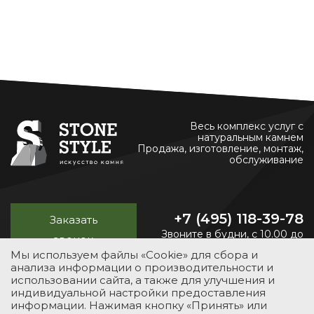
Весь комплекс услуг с
натуральным камнем
Продажа, изготовление, монтаж,
обслуживание
+7 (495) 118-39-78
Заказать
Звоните в будни, с 10.00 до
звонок
20.00
Мы используем файлы «Cookie» для сбора и
анализа информации о производительности и
использовании сайта, а также для улучшения и
индивидуальной настройки предоставления
УСЛУГИ
КАТАЛОГ
ПОРТФОЛИО
О КОМПАНИИ
информации. Нажимая кнопку «Принять» или