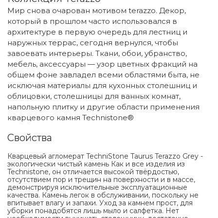
Мир снова очарован мотивом terazzo. Декор,
который в прошлом часто использовался в
архитектуре в первую очередь для лестниц и
наружных террас, сегодня вернулся, чтобы
завоевать интерьеры. Ткани, обои, убранство,
мебель, аксессуары — узор цветных фракций на
общем фоне завладел всеми областями быта, не
исключая материалы для кухонных столешниц и
облицовки, столешницы для ванных комнат,
напольную плитку и другие области применения
кварцевого камня Technistone®
Свойства
Кварцевый агломерат TechniStone Taurus Terazzo Grey -
экологически чистый камень Как и все изделия из
Technistone, он отличается высокой твёрдостью,
отсутствием пор и трещин на поверхности и в массе,
демонстрируя исключительные эксплуатационные
качества. Камень легок в обслуживании, поскольку не
впитывает влагу и запахи. Уход за камнем прост, для
уборки понадобятся лишь мыло и салфетка. Нет