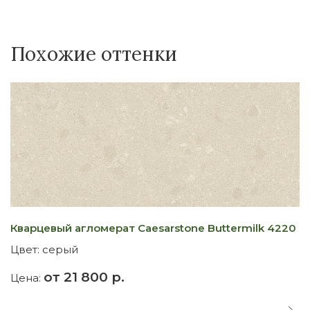
Похожие оттенки
Кварцевый агломерат Caesarstone Buttermilk 4220
К
Цвет:
серый
Ц
от 21 800 р.
Цена:
Ц