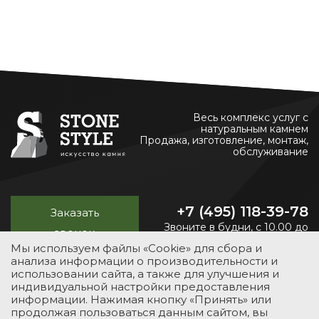
Весь комплекс услуг с
натуральным камнем
Продажа, изготовление, монтаж,
обслуживание
+7 (495) 118-39-78
Заказать
Звоните в будни, с 10.00 до
звонок
20.00
Мы используем файлы «Cookie» для сбора и
анализа информации о производительности и
использовании сайта, а также для улучшения и
индивидуальной настройки предоставления
УСЛУГИ
КАТАЛОГ
ПОРТФОЛИО
О КОМПАНИИ
информации. Нажимая кнопку «Принять» или
продолжая пользоваться данным сайтом, вы
КОНТАКТЫ