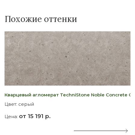
Похожие оттенки
Кварцевый агломерат TechniStone Noble Concrete Gr
К
Цвет:
серый
Ц
от 15 191 р.
Цена:
Ц