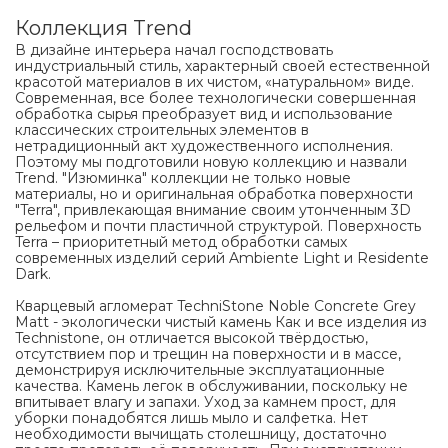
Коллекция Trend
В дизайне интерьера начал господствовать
индустриальный стиль, характерный своей естественной
красотой материалов в их чистом, «натуральном» виде.
Современная, все более технологически совершенная
обработка сырья преобразует вид и использование
классических строительных элементов в
нетрадиционный акт художественного исполнения.
Поэтому мы подготовили новую коллекцию и назвали
Trend. "Изюминка" коллекции не только новые
материалы, но и оригинальная обработка поверхности
"Terra", привлекающая внимание своим утонченным 3D
рельефом и почти пластичной структурой. Поверхность
Terra – приоритетный метод обработки самых
современных изделий серий Ambiente Light и Residente
Dark.
Кварцевый агломерат TechniStone Noble Concrete Grey
Matt - экологически чистый камень Как и все изделия из
Technistone, он отличается высокой твёрдостью,
отсутствием пор и трещин на поверхности и в массе,
демонстрируя исключительные эксплуатационные
качества. Камень легок в обслуживании, поскольку не
впитывает влагу и запахи. Уход за камнем прост, для
уборки понадобятся лишь мыло и салфетка. Нет
необходимости вычищать столешницу, достаточно