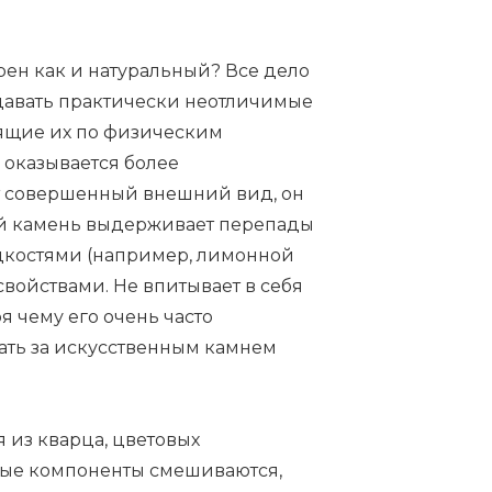
рен как и натуральный? Все дело
здавать практически неотличимые
дящие их по физическим
 оказывается более
ет совершенный внешний вид, он
ый камень выдерживает перепады
дкостями (например, лимонной
войствами. Не впитывает в себя
я чему его очень часто
ать за искусственным камнем
я из кварца, цветовых
ные компоненты смешиваются,