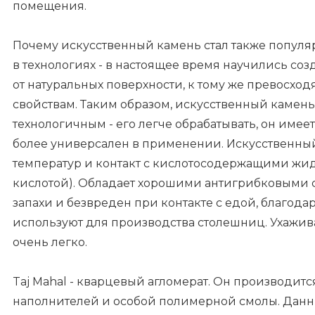
помещения.
Почему искусственный камень стал также популя
в технологиях - в настоящее время научились со
от натуральных поверхности, к тому же превосхо
свойствам. Таким образом, искусственный камень
технологичным - его легче обрабатывать, он име
более универсален в применении. Искусственн
температур и контакт с кислотосодержащими жи
кислотой). Обладает хорошими антигрибковыми с
запахи и безвреден при контакте с едой, благодар
используют для производства столешниц. Ухажив
очень легко.
Taj Mahal - кварцевый агломерат. Он производитс
наполнителей и особой полимерной смолы. Дан