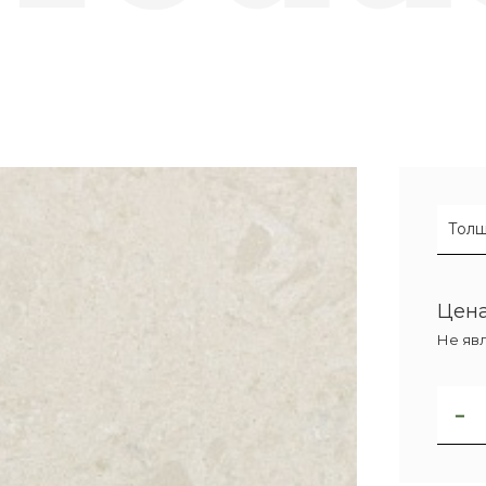
Толщ
Цена
Не яв