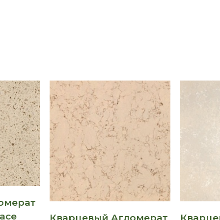
омерат
lace
Кварцевый Агломерат
Кварце