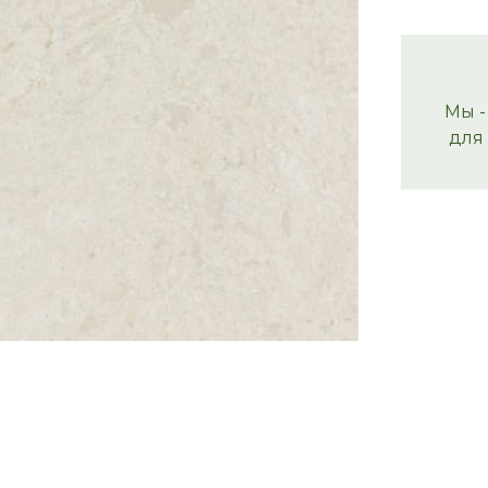
Мы -
для