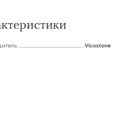
актеристики
итель:
Vicostone