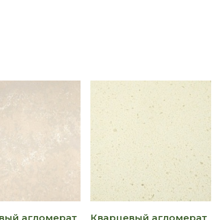
вый агломерат
Кварцевый агломерат