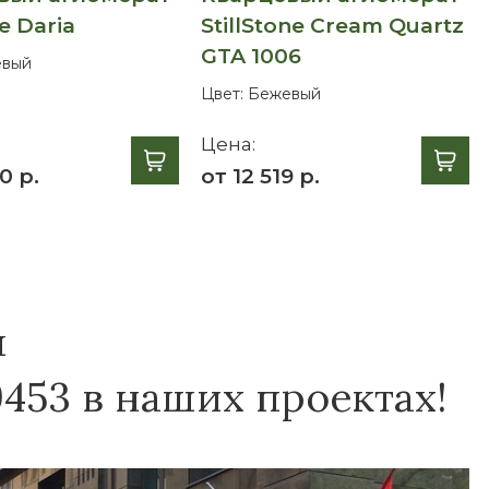
e Daria
StillStone Cream Quartz
GTA 1006
вый
Цвет:
Бежевый
Цена:
0 р.
от 12 519 р.
я
9453 в наших проектах!