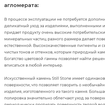
агломерата:
В процессе эксплуатации не потребуется дополн
деликатный уход за изделиями, выполненными из
придает продукту очень высокие потребительски
минеральных частиц разного размера делает пов
естественной. Высококачественные пигменты и 
чистых тонов и оттенков, которым природный каме
Богатство цветовой гаммы позволяет найти реше
вписаться в любой интерьер.
Искусственный камень Still Stone имеет одинаков
поверхности, что позволяет говорить о необычайн
изделия, изготовленного из такого камня. Больша
полировка значительно облегчают уход за поверхн
периодически протирать поверхность теплой во