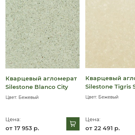
Кварцевый агл
Кварцевый агломерат
Silestone Tigris
Silestone Blanco City
Цвет:
Бежевый
Цвет:
Бежевый
Цена:
Цена:
от 17 953 р.
от 22 491 р.