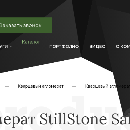
Заказать звонок
Каталог
УГИ
ПОРТФОЛИО
ВИДЕО
О КО
Кварцевый агломерат
Кварцевый агломерат 
рат StillStone Sa