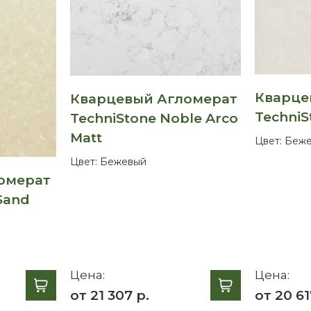
Кварце
Кварцевый Агломерат
TechniS
TechniStone Noble Arco
Matt
Цвет:
Беже
Цвет:
Бежевый
омерат
 Sand
Цена:
Цена:
от 21 307 р.
от 20 61