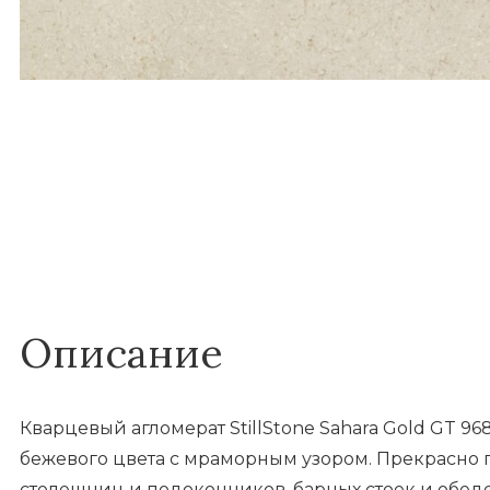
Описание
Кварцевый агломерат StillStone Sahara Gold GT 9
бежевого цвета с мраморным узором. Прекрасно 
столешниц и подоконников, барных стоек и обеде