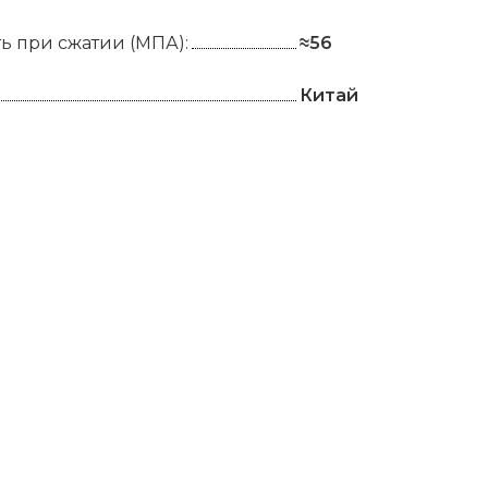
ь при сжатии (МПА):
≈56
Китай