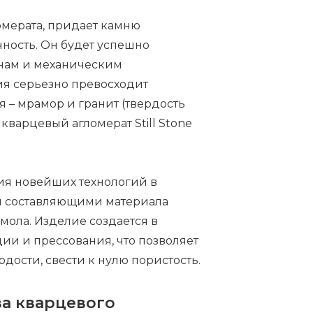
мерата, придает камню
ность. Он будет успешно
инам и механическим
ия серьезно превосходит
– мрамор и гранит (твердость
 кварцевый агломерат Still Stone
ия новейших технологий в
и составляющими материала
ола. Изделие создается в
ии и прессования, что позволяет
дости, свести к нулю пористость.
а кварцевого