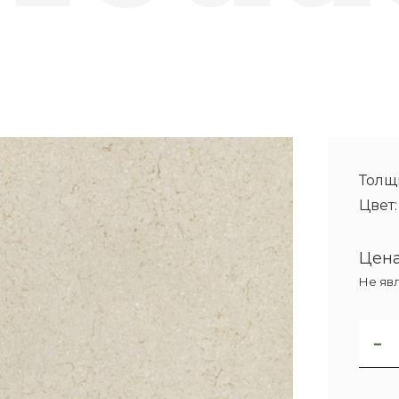
Толщ
Цвет
Цена
Не яв