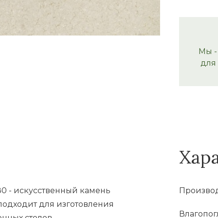
Мы -
для
Хар
680 - искусственный камень
Производ
подходит для изготовления
Влагопог
нных столов.