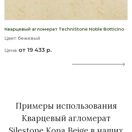
Кварцевый агломерат TechniStone Noble Botticino
К
Цвет:
бежевый
Ц
от 19 433 р.
Цена:
Ц
Примеры использования
Кварцевый агломерат
Silestone Kona Beige в наших