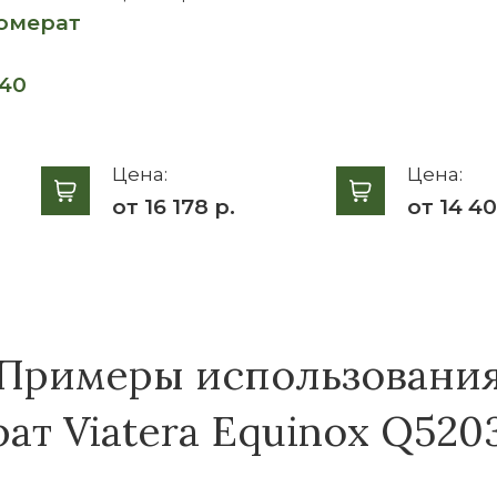
омерат
740
Цена:
Цена:
от 16 178 р.
от 14 40
Примеры использовани
т Viatera Equinox Q520