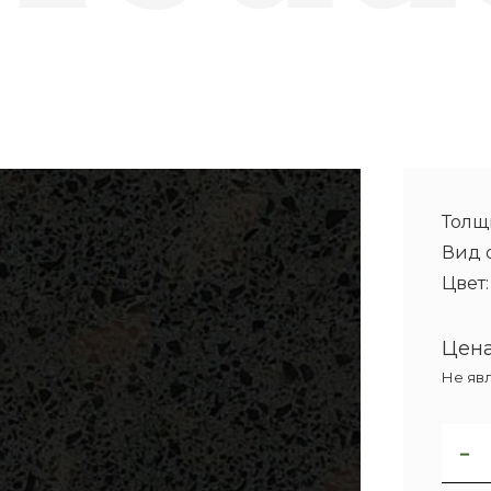
Толщ
Вид 
Цвет
Цена
Не яв