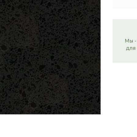
Мы -
для