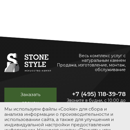
Весь комплекс услуг с
натуральным камнем
Продажа, изготовление, монтаж,
обслуживание
+7 (495) 118-39-78
Заказать
Звоните в будни, с 10.00 до
звонок
20.00
Мы используем файлы «Cookie» для сбора и
анализа информации о производительности и
использовании сайта, а также для улучшения и
индивидуальной настройки предоставления
УСЛУГИ
КАТАЛОГ
ПОРТФОЛИО
О КОМПАНИИ
информации. Нажимая кнопку «Принять» или