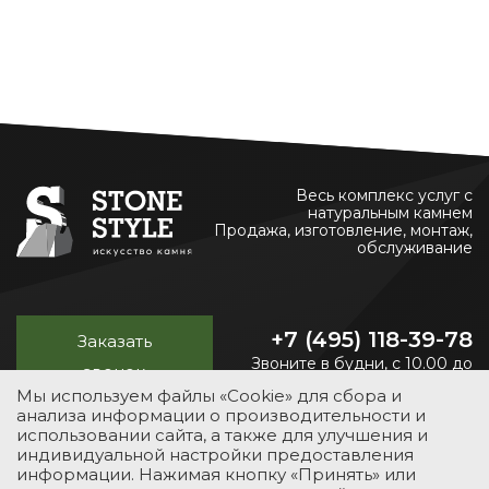
Весь комплекс услуг с
натуральным камнем
Продажа, изготовление, монтаж,
обслуживание
+7 (495) 118-39-78
Заказать
Звоните в будни, с 10.00 до
звонок
20.00
Мы используем файлы «Cookie» для сбора и
анализа информации о производительности и
использовании сайта, а также для улучшения и
индивидуальной настройки предоставления
УСЛУГИ
КАТАЛОГ
ПОРТФОЛИО
О КОМПАНИИ
информации. Нажимая кнопку «Принять» или