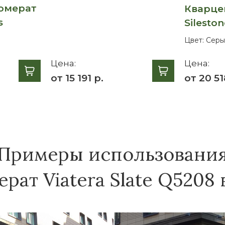
омерат
Кварце
s
Silesto
Цвет:
Серы
Цена:
Цена:
от 15 191 р.
от 20 51
Примеры использовани
рат Viatera Slate Q5208 