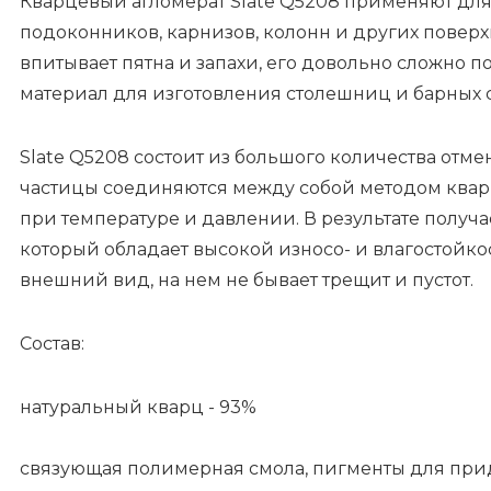
Кварцевый агломерат Slate Q5208 применяют для о
подоконников, карнизов, колонн и других поверх
впитывает пятна и запахи, его довольно сложно п
материал для изготовления столешниц и барных с
Slate Q5208 состоит из большого количества отме
частицы соединяются между собой методом квар
при температуре и давлении. В результате получ
который обладает высокой износо- и влагостойк
внешний вид, на нем не бывает трещит и пустот.
Состав:
натуральный кварц - 93%
связующая полимерная смола, пигменты для прид