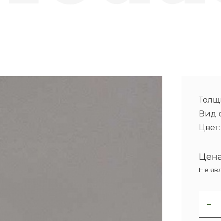
Толщ
Вид 
Цвет
Цена
Не яв