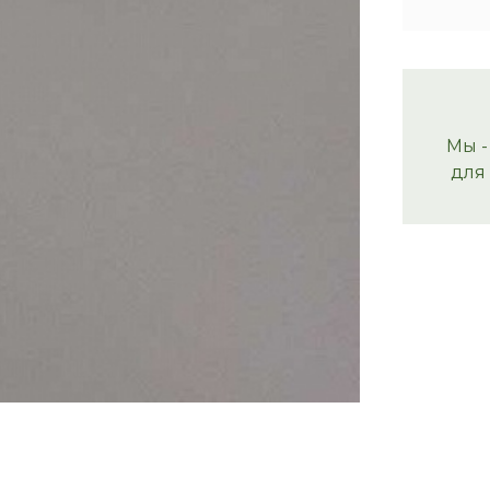
Мы -
для