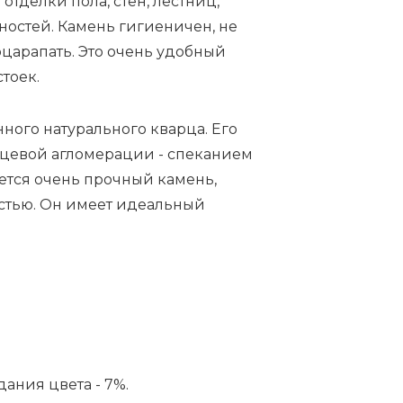
тделки пола, стен, лестниц,
ностей. Камень гигиеничен, не
оцарапать. Это очень удобный
тоек.
нного натурального кварца. Его
цевой агломерации - спеканием
ается очень прочный камень,
остью. Он имеет идеальный
ания цвета - 7%.