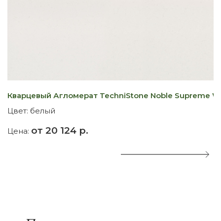
Кварцевый Агломерат TechniStone Noble Supreme W
К
Цвет:
белый
Ц
от 20 124 р.
Цена:
Ц