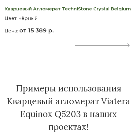
Кварцевый Агломерат TechniStone Crystal Belgium
К
Цвет:
чёрный
Ц
от 15 389 р.
Цена:
Ц
Примеры использования
Кварцевый агломерат Viatera
Equinox Q5203 в наших
проектах!